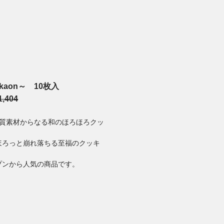
kaon～ 10枚入
1,404
上質素材からなる和のほろほろクッ
。
ほろっと崩れ落ちる至福のクッキ
プンから人気の商品です。